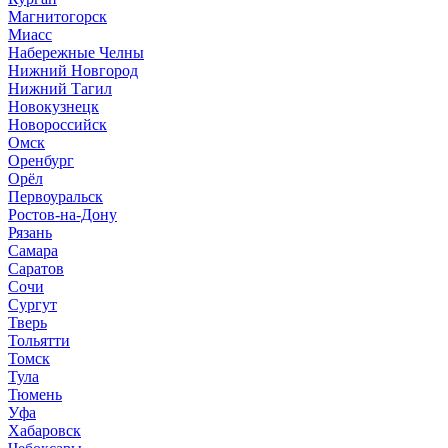
Магнитогорск
Миасс
Набережные Челны
Нижний Новгород
Нижний Тагил
Новокузнецк
Новороссийск
Омск
Оренбург
Орёл
Первоуральск
Ростов-на-Дону
Рязань
Самара
Саратов
Сочи
Сургут
Тверь
Тольятти
Томск
Тула
Тюмень
Уфа
Хабаровск