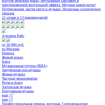
Крутой женский вокал, брутальный саксофон и
ошеломляющий визуальный эффект. Модные кавер-хиты!
Потрясающая магия света и музыки. Несколько сценических
образов
21 отзыв и 13 рекомендаций
Аделина Райс
от 30 000 руб.
из Москвы
Певица
Живой вокал
Блюз
Музыкальная группа (ВИА)
Зарубежная поп-музыка
Живая музыка
Частные мероприятия
Ритм-н-блюз
Авторская музыка
Популярная музыка
еще +7
еще +7
Профессиональная певица, ведущая. Сопровождение