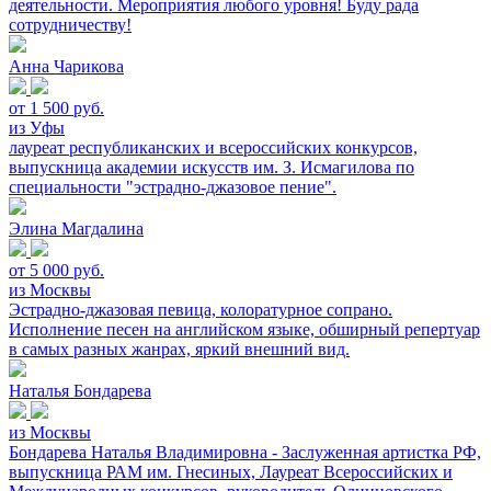
деятельности. Мероприятия любого уровня! Буду рада
сотрудничеству!
Анна Чарикова
от 1 500 руб.
из Уфы
лауреат республиканских и всероссийских конкурсов,
выпускница академии искусств им. З. Исмагилова по
специальности "эстрадно-джазовое пение".
Элина Магдалина
от 5 000 руб.
из Москвы
Эстрадно-джазовая певица, колоратурное сопрано.
Исполнение песен на английском языке, обширный репертуар
в самых разных жанрах, яркий внешний вид.
Наталья Бондарева
из Москвы
Бондарева Наталья Владимировна - Заслуженная артистка РФ,
выпускница РАМ им. Гнесиных, Лауреат Всероссийских и