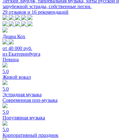
Лёгкий лаундж, танцевальная музыка, хиты русской и
зарубежной эстрады, собственные песни.
29 отзывов и 16 рекомендаций
Диана Кох
от 40 000 руб.
из Екатеринбурга
Певица
5.0
Живой вокал
5.0
Эстрадная музыка
Современная поп-музыка
5.0
Популярная музыка
5.0
Корпоративный праздник