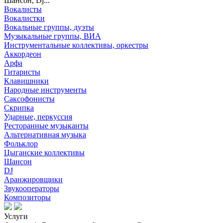
Шансон, Dj...
Вокалисты
Вокалистки
Вокальные группы, дуэты
Музыкальные группы, ВИА
Инструментальные коллективы, оркестры
Аккордеон
Арфа
Гитаристы
Клавишники
Народные инструменты
Саксофонисты
Скрипка
Ударные, перкуссия
Ресторанные музыканты
Альтернативная музыка
Фольклор
Цыганские коллективы
Шансон
DJ
Аранжировщики
Звукооператоры
Композиторы
Услуги