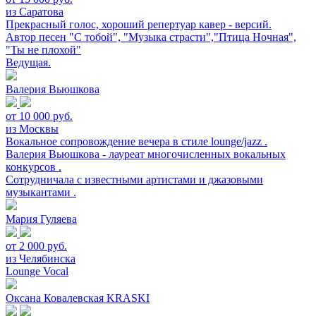
из Саратова
Прекрасный голос, хороший репертуар кавер - версий.
Автор песен "С тобой", "Музыка страсти","Птица Ночная",
"Ты не плохой"
Ведущая.
Валерия Вьюшкова
от 10 000 руб.
из Москвы
Вокальное сопровождение вечера в стиле lounge/jazz .
Валерия Вьюшкова - лауреат многочисленных вокальных
конкурсов .
Сотрудничала с известными артистами и джазовыми
музыкантами .
Мария Гуляева
от 2 000 руб.
из Челябинска
Lounge Vocal
Оксана Ковалевская KRASKI