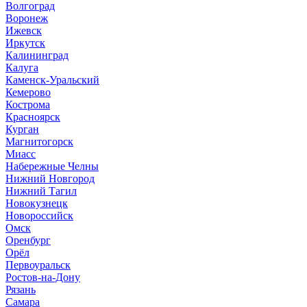
Волгоград
Воронеж
Ижевск
Иркутск
Калининград
Калуга
Каменск-Уральский
Кемерово
Кострома
Красноярск
Курган
Магнитогорск
Миасс
Набережные Челны
Нижний Новгород
Нижний Тагил
Новокузнецк
Новороссийск
Омск
Оренбург
Орёл
Первоуральск
Ростов-на-Дону
Рязань
Самара