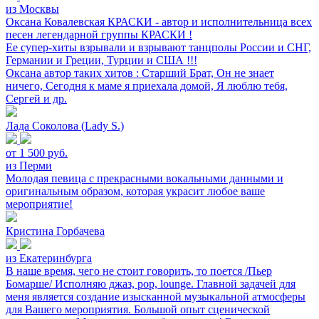
из Москвы
Оксана Ковалевская КРАСКИ - автор и исполнительница всех
песен легендарной группы КРАСКИ !
Ее супер-хиты взрывали и взрывают танцполы России и СНГ,
Германии и Греции, Турции и США !!!
Оксана автор таких хитов : Старший Брат, Он не знает
ничего, Сегодня к маме я приехала домой, Я люблю тебя,
Сергей и др.
Лада Соколова (Lady S.)
от 1 500 руб.
из Перми
Молодая певица с прекрасными вокальными данными и
оригинальным образом, которая украсит любое ваше
мероприятие!
Кристина Горбачева
из Екатеринбурга
В наше время, чего не стоит говорить, то поется /Пьер
Бомарше/ Исполняю джаз, pop, lounge. Главной задачей для
меня является создание изысканной музыкальной атмосферы
для Вашего мероприятия. Большой опыт сценической