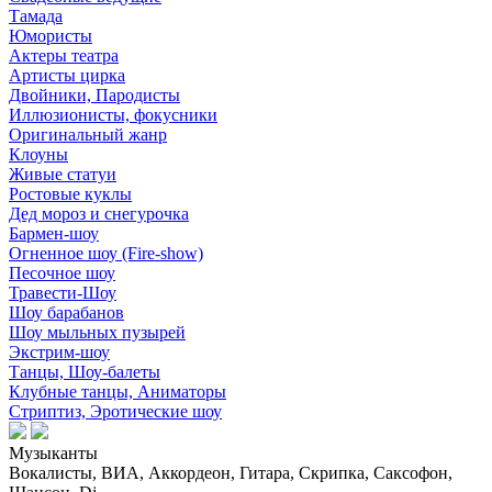
Тамада
Юмористы
Актеры театра
Артисты цирка
Двойники, Пародисты
Иллюзионисты, фокусники
Оригинальный жанр
Клоуны
Живые статуи
Ростовые куклы
Дед мороз и снегурочка
Бармен-шоу
Огненное шоу (Fire-show)
Песочное шоу
Травести-Шоу
Шоу барабанов
Шоу мыльных пузырей
Экстрим-шоу
Танцы, Шоу-балеты
Клубные танцы, Аниматоры
Стриптиз, Эротические шоу
Музыканты
Вокалисты, ВИА, Аккордеон, Гитара, Скрипка, Саксофон,