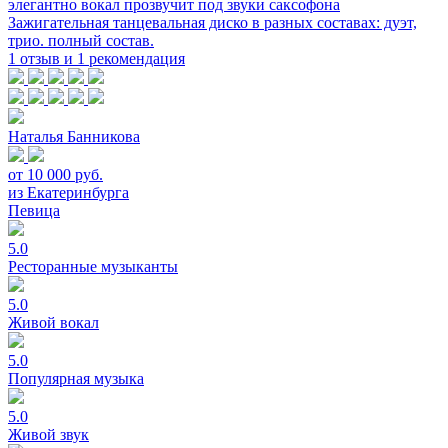
элегантно вокал прозвучит под звуки саксофона
Зажигательная танцевальная диско в разных составах: дуэт,
трио. полный состав.
1 отзыв и 1 рекомендация
Наталья Банникова
от 10 000 руб.
из Екатеринбурга
Певица
5.0
Ресторанные музыканты
5.0
Живой вокал
5.0
Популярная музыка
5.0
Живой звук